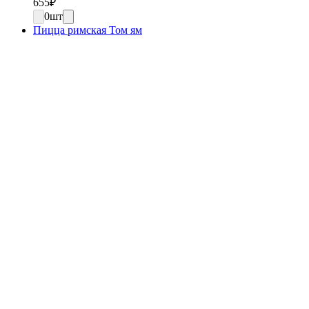
655
₽
0
шт
Пицца римская Том ям