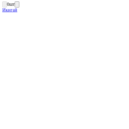
0
шт
Икигай