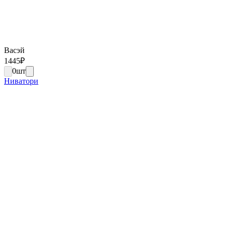
Васэй
1445
₽
0
шт
Ниватори