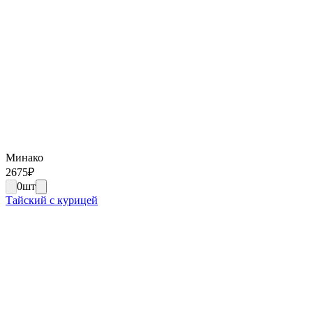
Минако
2675
₽
0
шт
Тайский с курицей