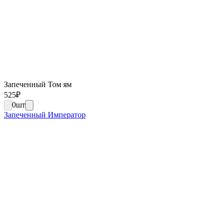
Запеченный Том ям
525
₽
0
шт
Запеченный Император