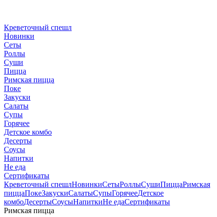
Креветочный спешл
Новинки
Сеты
Роллы
Суши
Пицца
Римская пицца
Поке
Закуски
Салаты
Супы
Горячее
Детское комбо
Десерты
Соусы
Напитки
Не еда
Сертификаты
Креветочный спешл
Новинки
Сеты
Роллы
Суши
Пицца
Римская
пицца
Поке
Закуски
Салаты
Супы
Горячее
Детское
комбо
Десерты
Соусы
Напитки
Не еда
Сертификаты
Римская пицца