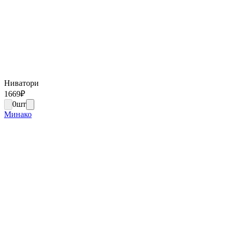
Ниватори
1669
₽
0
шт
Минако