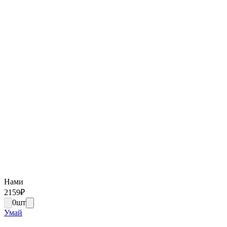
Нами
2159
₽
0
шт
Умай