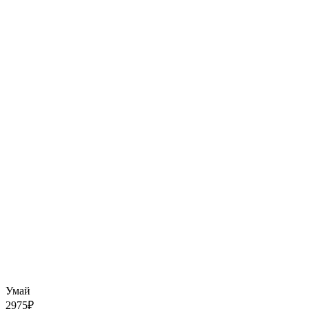
Умай
2975
₽