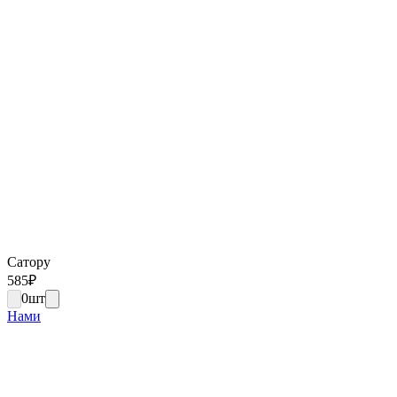
Сатору
585
₽
0
шт
Нами