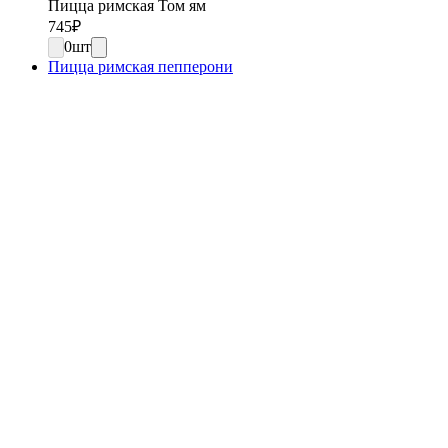
Пицца римская Том ям
745
₽
0
шт
Пицца римская пепперони