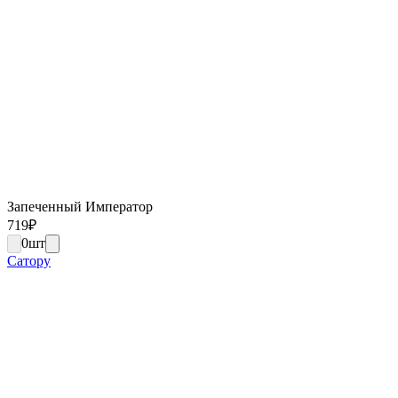
Запеченный Император
719
₽
0
шт
Сатору