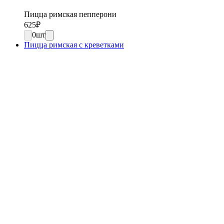
Пицца римская пепперони
625
₽
0
шт
Пицца римская с креветками