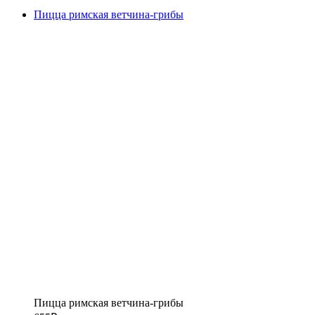
Пицца римская ветчина-грибы
Пицца римская ветчина-грибы