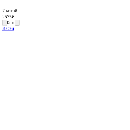
Икигай
2575
₽
0
шт
Васэй