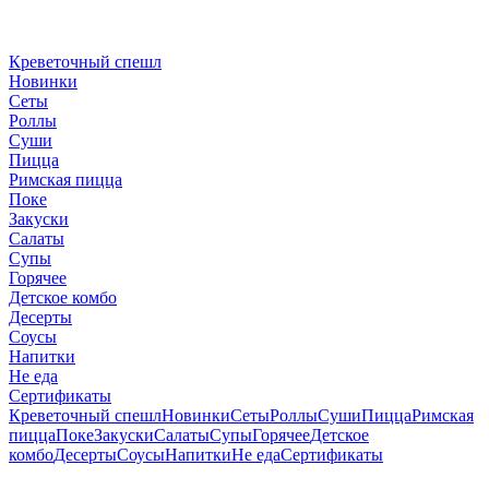
Креветочный спешл
Новинки
Сеты
Роллы
Суши
Пицца
Римская пицца
Поке
Закуски
Салаты
Супы
Горячее
Детское комбо
Десерты
Соусы
Напитки
Не еда
Сертификаты
Креветочный спешл
Новинки
Сеты
Роллы
Суши
Пицца
Римская
пицца
Поке
Закуски
Салаты
Супы
Горячее
Детское
комбо
Десерты
Соусы
Напитки
Не еда
Сертификаты