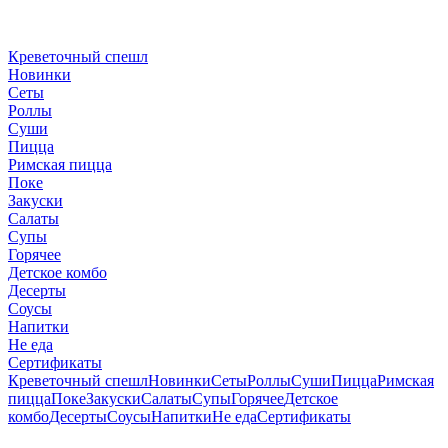
Креветочный спешл
Новинки
Сеты
Роллы
Суши
Пицца
Римская пицца
Поке
Закуски
Салаты
Супы
Горячее
Детское комбо
Десерты
Соусы
Напитки
Не еда
Сертификаты
Креветочный спешл
Новинки
Сеты
Роллы
Суши
Пицца
Римская
пицца
Поке
Закуски
Салаты
Супы
Горячее
Детское
комбо
Десерты
Соусы
Напитки
Не еда
Сертификаты