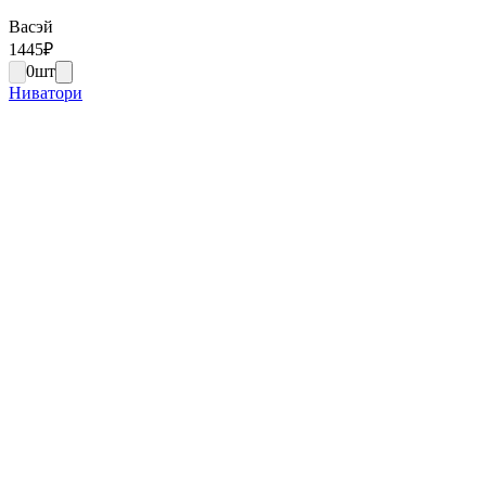
Васэй
1445
₽
0
шт
Ниватори