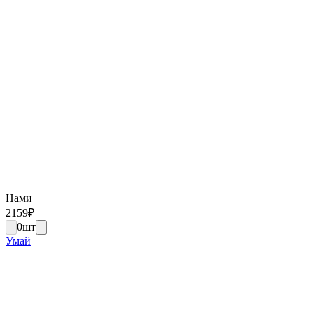
Нами
2159
₽
0
шт
Умай