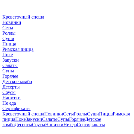
Креветочный спешл
Новинки
Сеты
Роллы
Суши
Пицца
Римская пицца
Поке
Закуски
Салаты
Супы
Горячее
Детское комбо
Десерты
Соусы
Напитки
Не еда
Сертификаты
Креветочный спешл
Новинки
Сеты
Роллы
Суши
Пицца
Римская
пицца
Поке
Закуски
Салаты
Супы
Горячее
Детское
комбо
Десерты
Соусы
Напитки
Не еда
Сертификаты