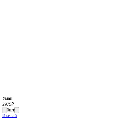
Умай
2975
₽
0
шт
Икигай