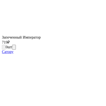
Запеченный Император
719
₽
0
шт
Сатору