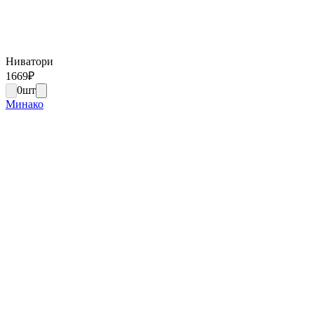
Ниватори
1669
₽
0
шт
Минако