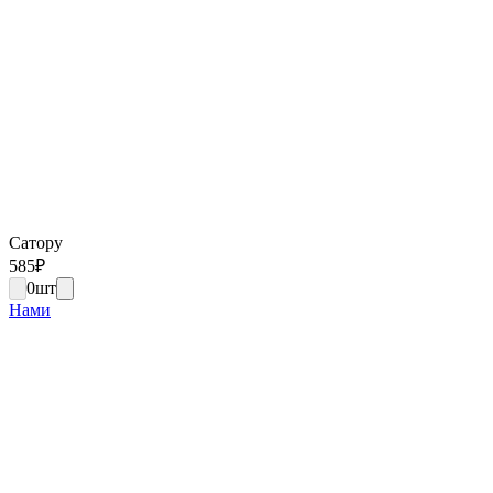
Сатору
585
₽
0
шт
Нами