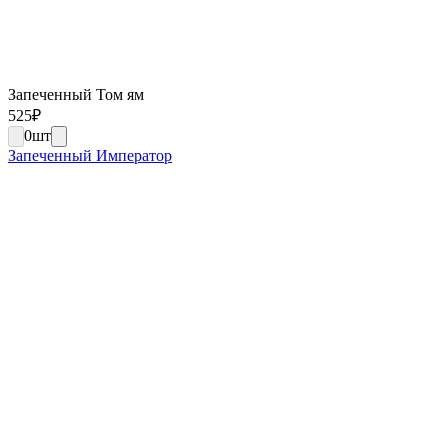
Запеченный Том ям
525
₽
0
шт
Запеченный Император