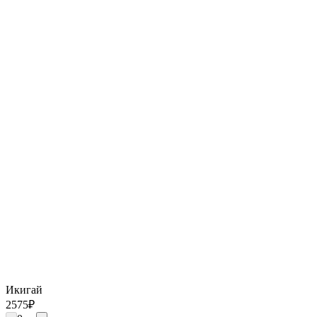
Икигай
2575
₽