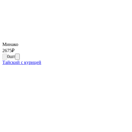
Минако
2675
₽
0
шт
Тайский с курицей