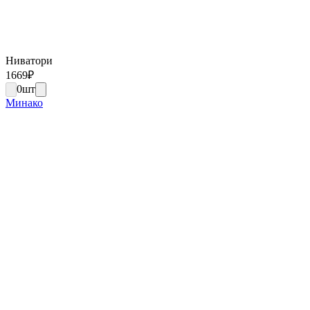
Ниватори
1669
₽
0
шт
Минако