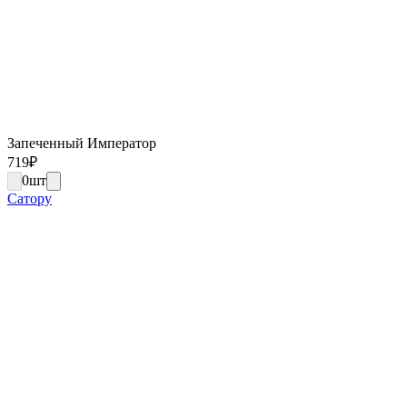
Запеченный Император
719
₽
0
шт
Сатору