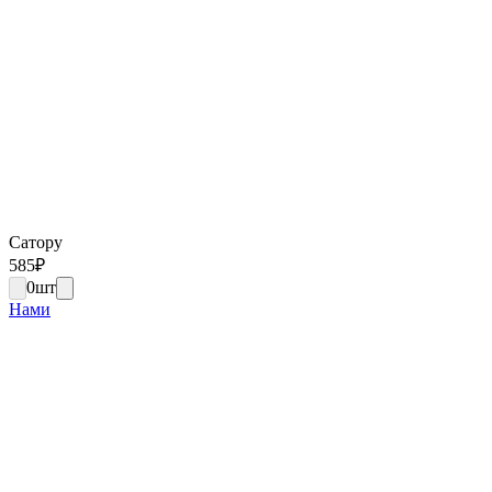
Сатору
585
₽
0
шт
Нами