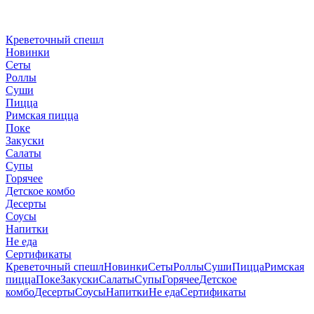
Креветочный спешл
Новинки
Сеты
Роллы
Суши
Пицца
Римская пицца
Поке
Закуски
Салаты
Супы
Горячее
Детское комбо
Десерты
Соусы
Напитки
Не еда
Сертификаты
Креветочный спешл
Новинки
Сеты
Роллы
Суши
Пицца
Римская
пицца
Поке
Закуски
Салаты
Супы
Горячее
Детское
комбо
Десерты
Соусы
Напитки
Не еда
Сертификаты