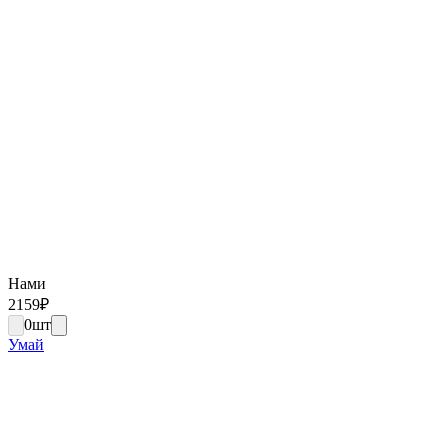
Нами
2159
₽
0
шт
Умай