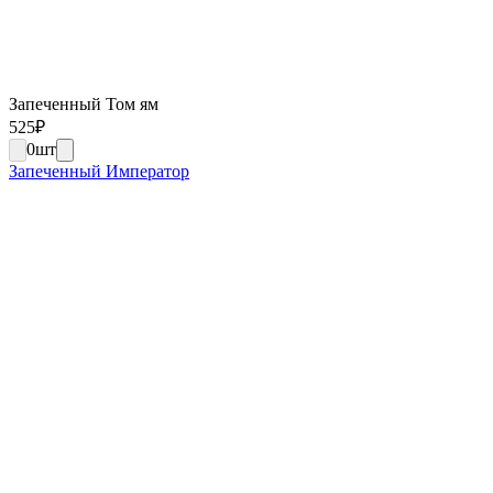
Запеченный Том ям
525
₽
0
шт
Запеченный Император