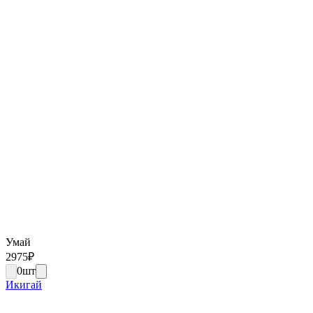
Умай
2975
₽
0
шт
Икигай