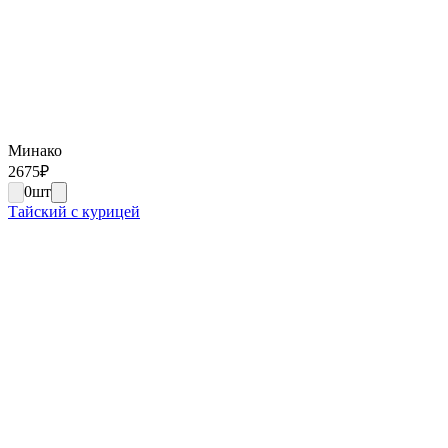
Минако
2675
₽
0
шт
Тайский с курицей