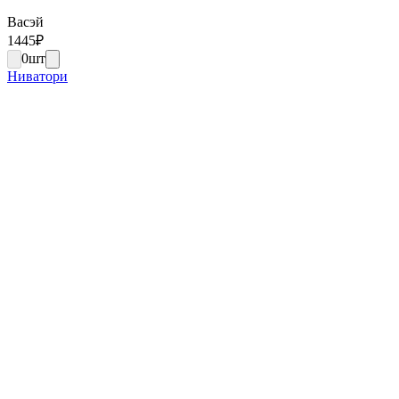
Васэй
1445
₽
0
шт
Ниватори