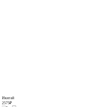
Икигай
2575
₽