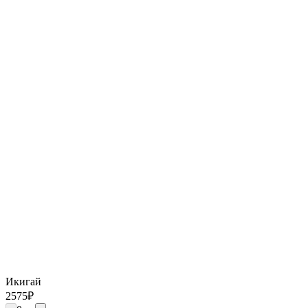
Икигай
2575
₽