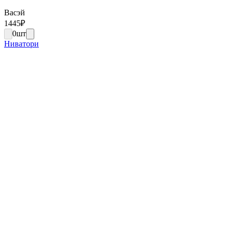
Васэй
1445
₽
0
шт
Ниватори