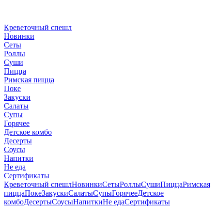
Креветочный спешл
Новинки
Сеты
Роллы
Суши
Пицца
Римская пицца
Поке
Закуски
Салаты
Супы
Горячее
Детское комбо
Десерты
Соусы
Напитки
Не еда
Сертификаты
Креветочный спешл
Новинки
Сеты
Роллы
Суши
Пицца
Римская
пицца
Поке
Закуски
Салаты
Супы
Горячее
Детское
комбо
Десерты
Соусы
Напитки
Не еда
Сертификаты