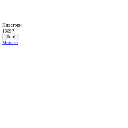
Ниватори
1669
₽
0
шт
Минако