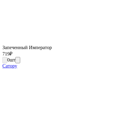
Запеченный Император
719
₽
0
шт
Сатору