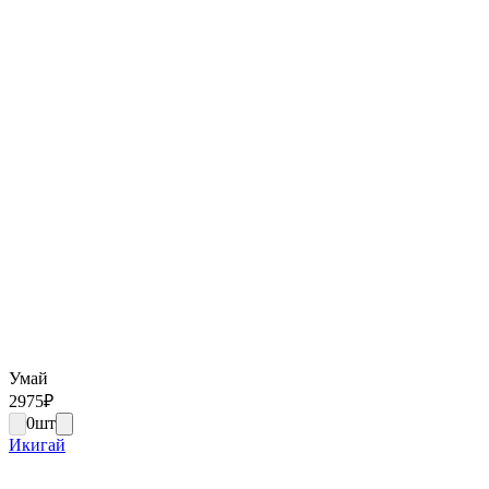
Умай
2975
₽
0
шт
Икигай