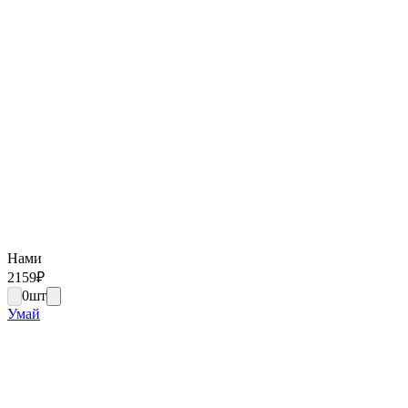
Нами
2159
₽
0
шт
Умай