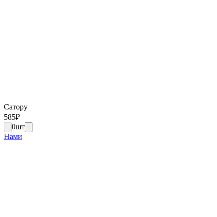
Сатору
585
₽
0
шт
Нами