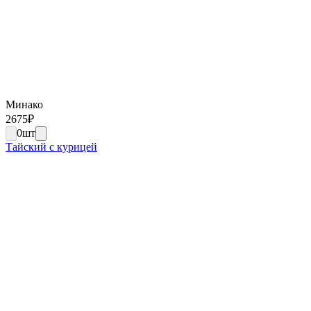
Минако
2675
₽
0
шт
Тайский с курицей