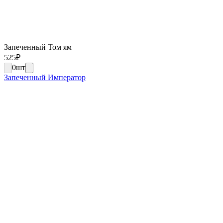
Запеченный Том ям
525
₽
0
шт
Запеченный Император