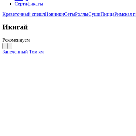
Сертификаты
Креветочный спешл
Новинки
Сеты
Роллы
Суши
Пицца
Римская 
Икигай
Рекомендуем
Запеченный Том ям