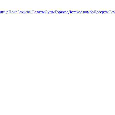
пицца
Поке
Закуски
Салаты
Супы
Горячее
Детское комбо
Десерты
Со