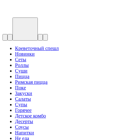
Креветочный спешл
Новинки
Сеты
Роллы
Суши
Пицца
Римская пицца
Поке
Закуски
Салаты
Супы
Горячее
Детское комбо
Десерты
Соусы
Напитки
Не еда