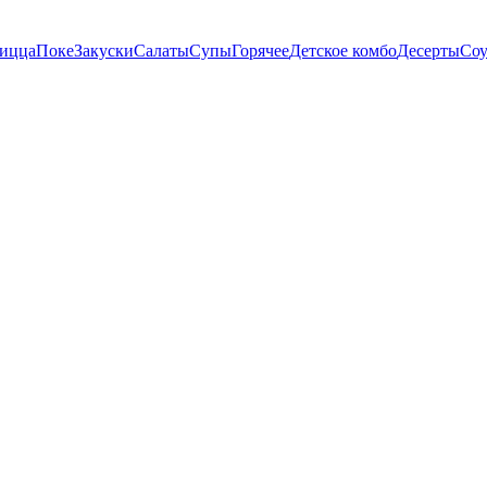
пицца
Поке
Закуски
Салаты
Супы
Горячее
Детское комбо
Десерты
Со