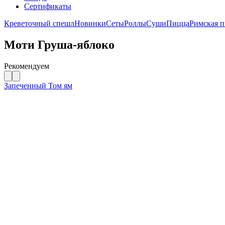
Сертификаты
Креветочный спешл
Новинки
Сеты
Роллы
Суши
Пицца
Римская 
Моти Груша-яблоко
Рекомендуем
Запеченный Том ям