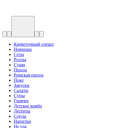
Креветочный спешл
Новинки
Сеты
Роллы
Суши
Пицца
Римская пицца
Поке
Закуски
Салаты
Супы
Горячее
Детское комбо
Десерты
Соусы
Напитки
Не еда