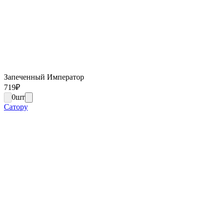
Запеченный Император
719
₽
0
шт
Сатору