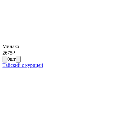
Минако
2675
₽
0
шт
Тайский с курицей