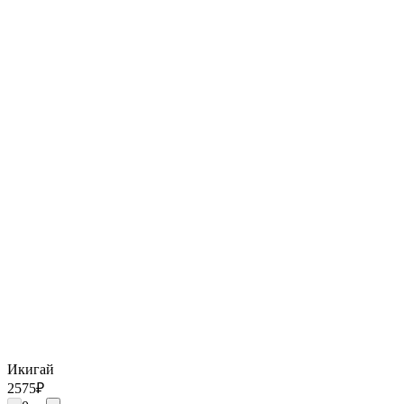
Икигай
2575
₽