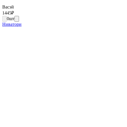
Васэй
1445
₽
0
шт
Ниватори