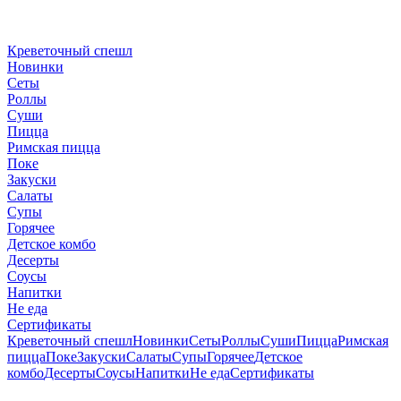
Креветочный спешл
Новинки
Сеты
Роллы
Суши
Пицца
Римская пицца
Поке
Закуски
Салаты
Супы
Горячее
Детское комбо
Десерты
Соусы
Напитки
Не еда
Сертификаты
Креветочный спешл
Новинки
Сеты
Роллы
Суши
Пицца
Римская
пицца
Поке
Закуски
Салаты
Супы
Горячее
Детское
комбо
Десерты
Соусы
Напитки
Не еда
Сертификаты