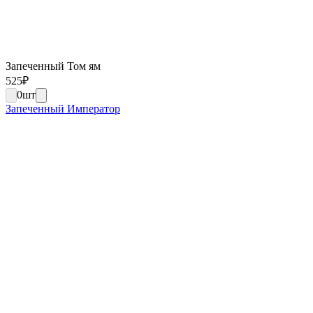
Запеченный Том ям
525
₽
0
шт
Запеченный Император