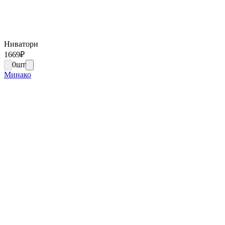
Ниватори
1669
₽
0
шт
Минако