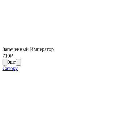
Запеченный Император
719
₽
0
шт
Сатору