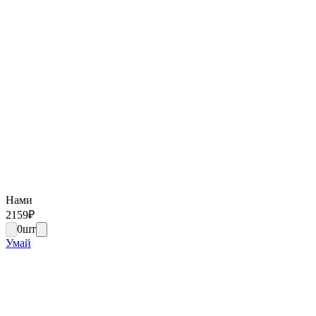
Нами
2159
₽
0
шт
Умай