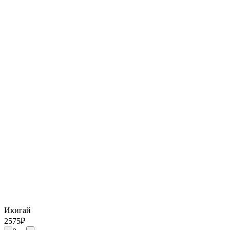
Икигай
2575
₽