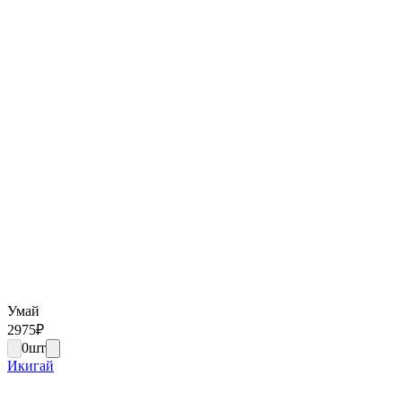
Умай
2975
₽
0
шт
Икигай