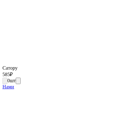
Сатору
585
₽
0
шт
Нами