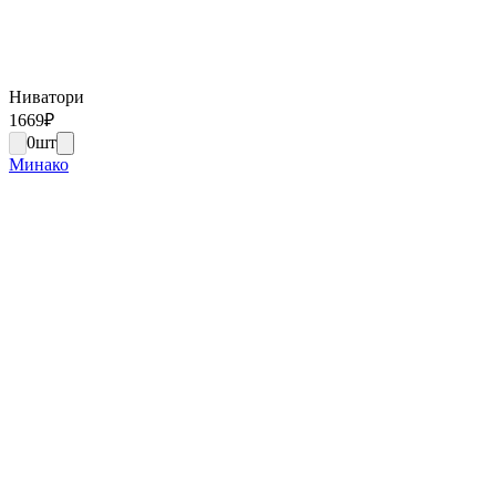
Ниватори
1669
₽
0
шт
Минако