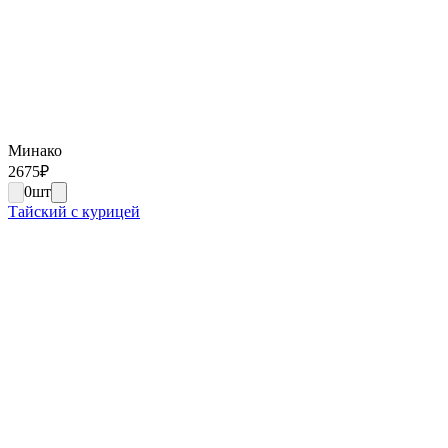
Минако
2675
₽
0
шт
Тайский с курицей