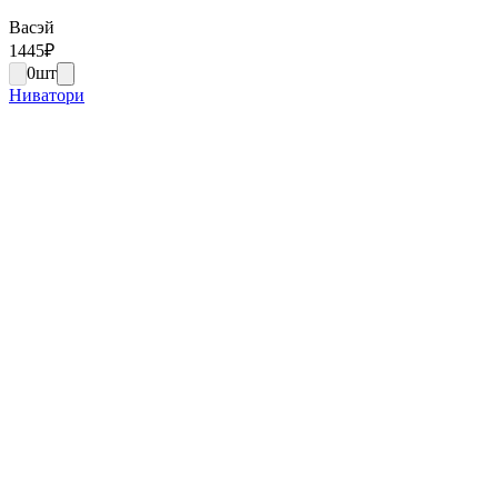
Васэй
1445
₽
0
шт
Ниватори