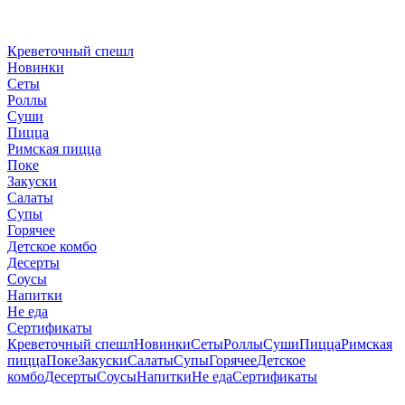
Креветочный спешл
Новинки
Сеты
Роллы
Суши
Пицца
Римская пицца
Поке
Закуски
Салаты
Супы
Горячее
Детское комбо
Десерты
Соусы
Напитки
Не еда
Сертификаты
Креветочный спешл
Новинки
Сеты
Роллы
Суши
Пицца
Римская
пицца
Поке
Закуски
Салаты
Супы
Горячее
Детское
комбо
Десерты
Соусы
Напитки
Не еда
Сертификаты