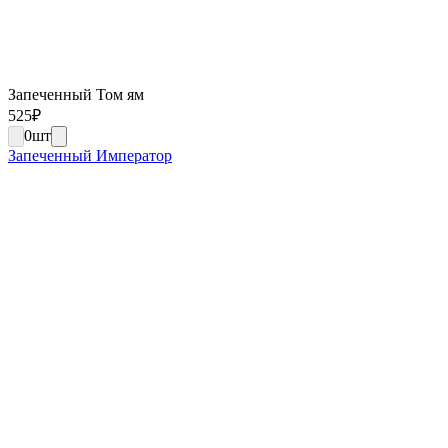
Запеченный Том ям
525
₽
0
шт
Запеченный Император