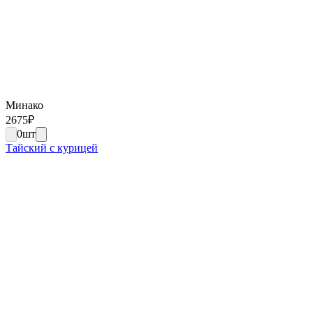
Минако
2675
₽
0
шт
Тайский с курицей