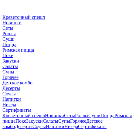
Креветочный спешл
Новинки
Сеты
Роллы
Суши
Пицца
Римская пицца
Поке
Закуски
Салаты
Супы
Горячее
Детское комбо
Десерты
Соусы
Напитки
Не еда
Сертификаты
Креветочный спешл
Новинки
Сеты
Роллы
Суши
Пицца
Римская
пицца
Поке
Закуски
Салаты
Супы
Горячее
Детское
комбо
Десерты
Соусы
Напитки
Не еда
Сертификаты