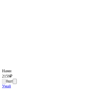
Нами
2159
₽
0
шт
Умай