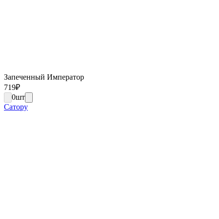
Запеченный Император
719
₽
0
шт
Сатору