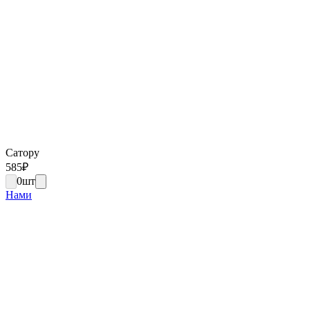
Сатору
585
₽
0
шт
Нами