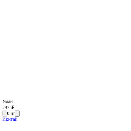
Умай
2975
₽
0
шт
Икигай