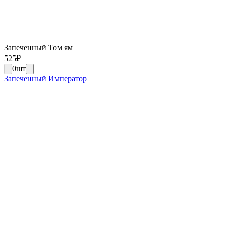
Запеченный Том ям
525
₽
0
шт
Запеченный Император