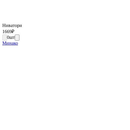
Ниватори
1669
₽
0
шт
Минако