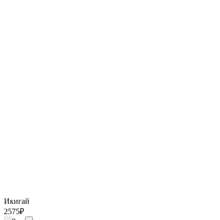
Икигай
2575
₽