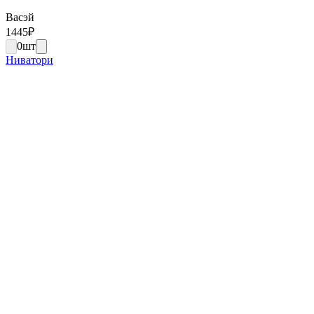
Васэй
1445
₽
0
шт
Ниватори