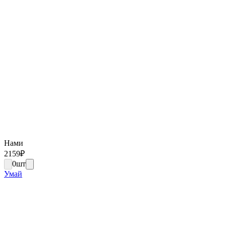
Нами
2159
₽
0
шт
Умай