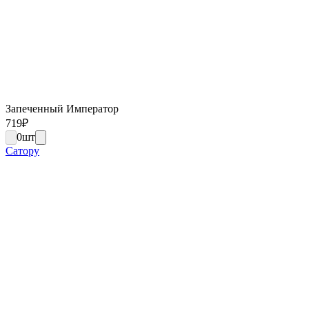
Запеченный Император
719
₽
0
шт
Сатору