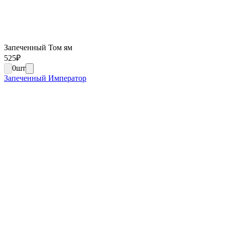
Запеченный Том ям
525
₽
0
шт
Запеченный Император