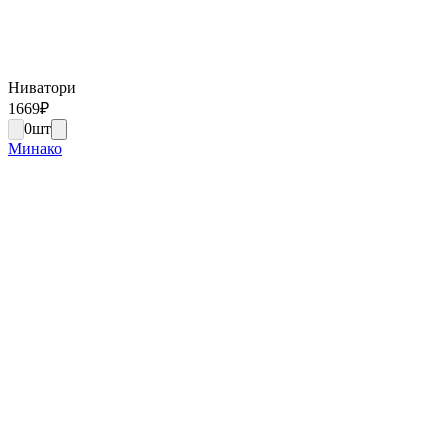
Ниватори
1669
₽
0
шт
Минако