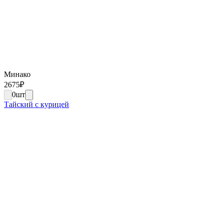
Минако
2675
₽
0
шт
Тайский с курицей