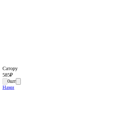
Сатору
585
₽
0
шт
Нами