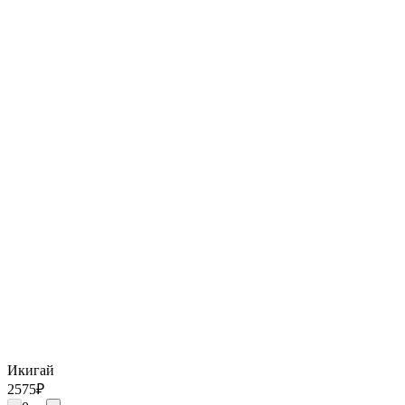
Икигай
2575
₽