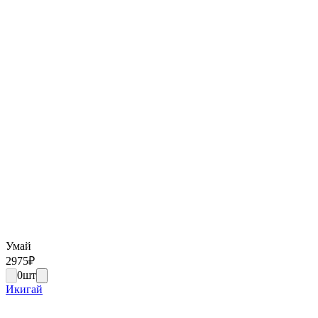
Умай
2975
₽
0
шт
Икигай