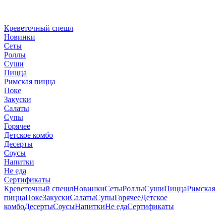
Креветочный спешл
Новинки
Сеты
Роллы
Суши
Пицца
Римская пицца
Поке
Закуски
Салаты
Супы
Горячее
Детское комбо
Десерты
Соусы
Напитки
Не еда
Сертификаты
Креветочный спешл
Новинки
Сеты
Роллы
Суши
Пицца
Римская
пицца
Поке
Закуски
Салаты
Супы
Горячее
Детское
комбо
Десерты
Соусы
Напитки
Не еда
Сертификаты