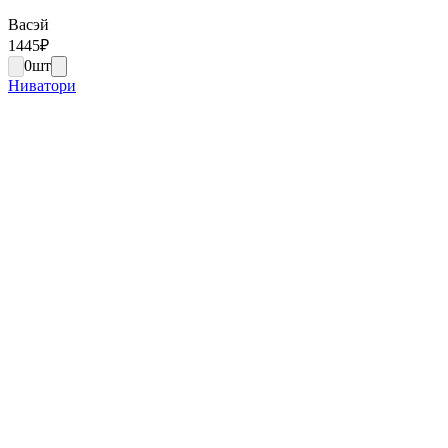
Васэй
1445
₽
0
шт
Ниватори