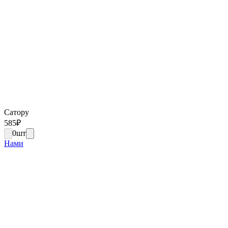
Сатору
585
₽
0
шт
Нами