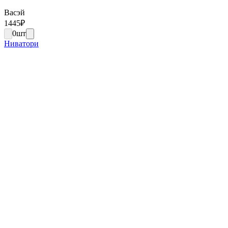
Васэй
1445
₽
0
шт
Ниватори