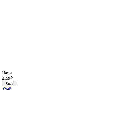
Нами
2159
₽
0
шт
Умай