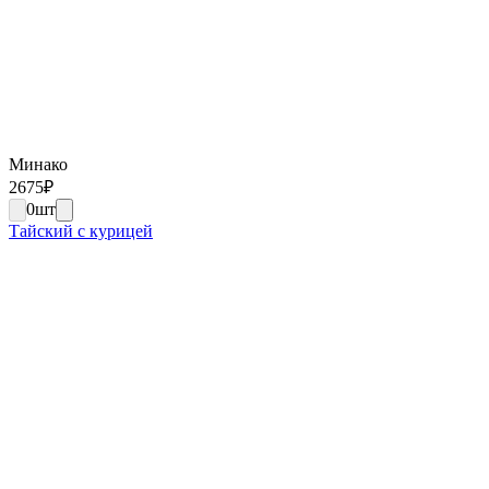
Минако
2675
₽
0
шт
Тайский с курицей