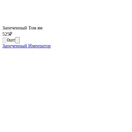
Запеченный Том ям
525
₽
0
шт
Запеченный Император