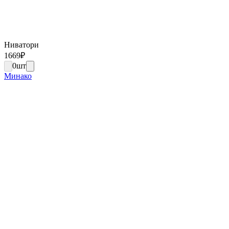
Ниватори
1669
₽
0
шт
Минако