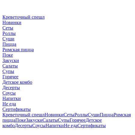
Креветочный спешл
Новинки
Сеты
Роллы
Суши
Пицца
Римская пицца
Поке
Закуски
Салаты
Супы
Горячее
Детское комбо
Десерты
Соусы
Напитки
Не еда
Сертификаты
Креветочный спешл
Новинки
Сеты
Роллы
Суши
Пицца
Римская
пицца
Поке
Закуски
Салаты
Супы
Горячее
Детское
комбо
Десерты
Соусы
Напитки
Не еда
Сертификаты