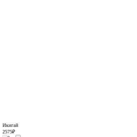
Икигай
2575
₽