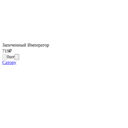
Запеченный Император
719
₽
0
шт
Сатору