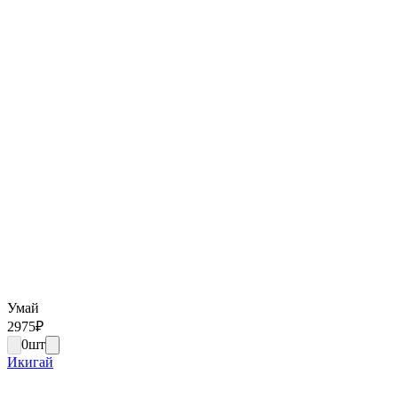
Умай
2975
₽
0
шт
Икигай