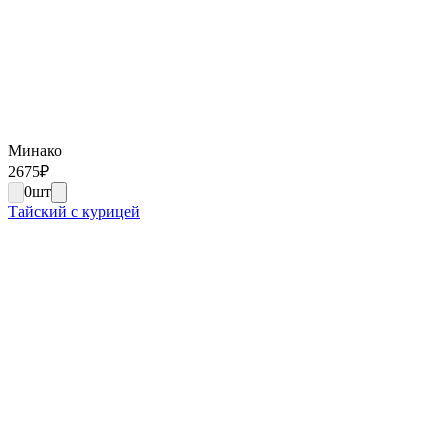
Минако
2675
₽
0
шт
Тайский с курицей