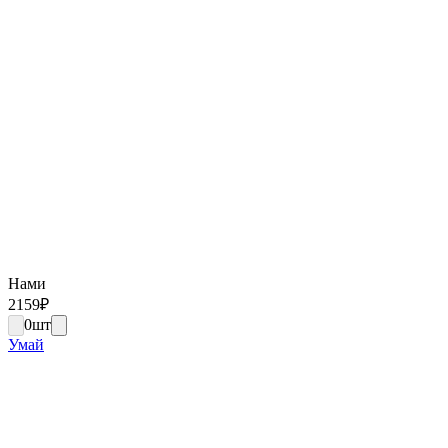
Нами
2159
₽
0
шт
Умай