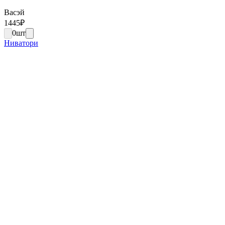
Васэй
1445
₽
0
шт
Ниватори