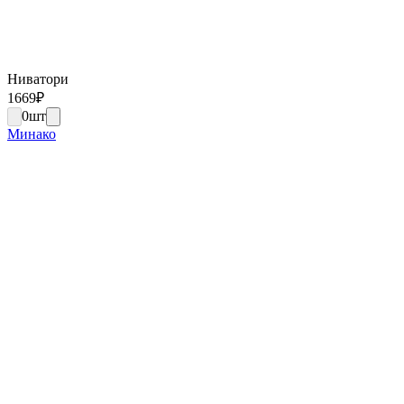
Ниватори
1669
₽
0
шт
Минако