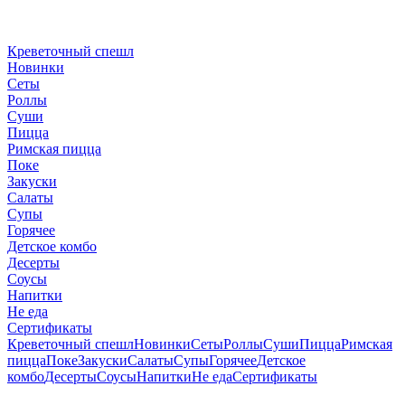
Креветочный спешл
Новинки
Сеты
Роллы
Суши
Пицца
Римская пицца
Поке
Закуски
Салаты
Супы
Горячее
Детское комбо
Десерты
Соусы
Напитки
Не еда
Сертификаты
Креветочный спешл
Новинки
Сеты
Роллы
Суши
Пицца
Римская
пицца
Поке
Закуски
Салаты
Супы
Горячее
Детское
комбо
Десерты
Соусы
Напитки
Не еда
Сертификаты