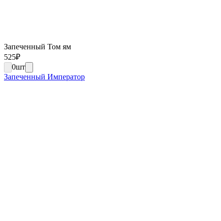
Запеченный Том ям
525
₽
0
шт
Запеченный Император