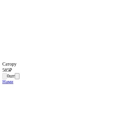
Сатору
585
₽
0
шт
Нами