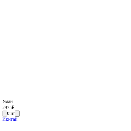
Умай
2975
₽
0
шт
Икигай