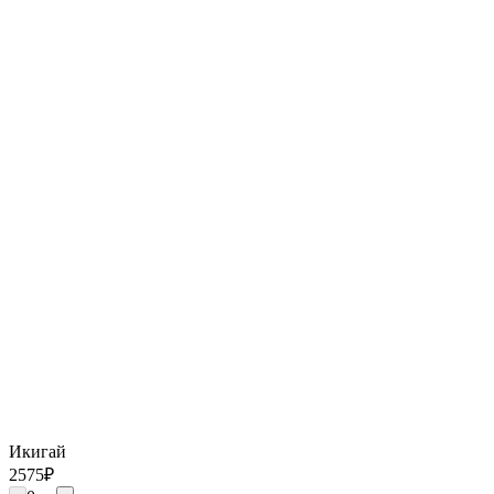
Икигай
2575
₽