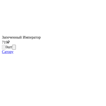
Запеченный Император
719
₽
0
шт
Сатору