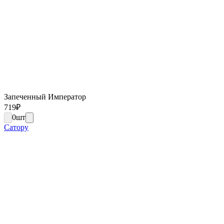
Запеченный Император
719
₽
0
шт
Сатору