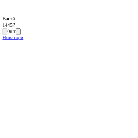
Васэй
1445
₽
0
шт
Ниватори