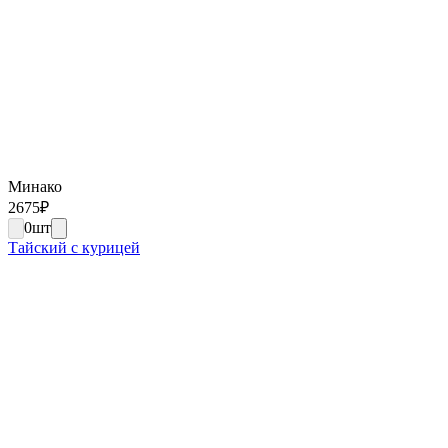
Минако
2675
₽
0
шт
Тайский с курицей