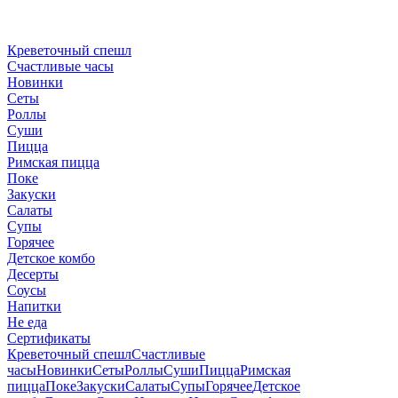
Креветочный спешл
Счастливые часы
Новинки
Сеты
Роллы
Суши
Пицца
Римская пицца
Поке
Закуски
Салаты
Супы
Горячее
Детское комбо
Десерты
Соусы
Напитки
Не еда
Сертификаты
Креветочный спешл
Счастливые
часы
Новинки
Сеты
Роллы
Суши
Пицца
Римская
пицца
Поке
Закуски
Салаты
Супы
Горячее
Детское