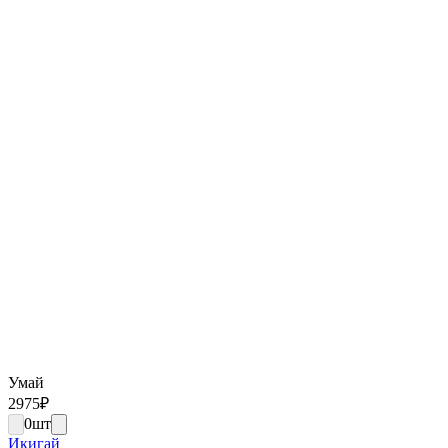
Умай
2975
₽
0
шт
Икигай