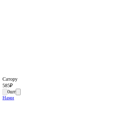
Сатору
585
₽
0
шт
Нами