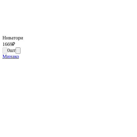
Ниватори
1669
₽
0
шт
Минако