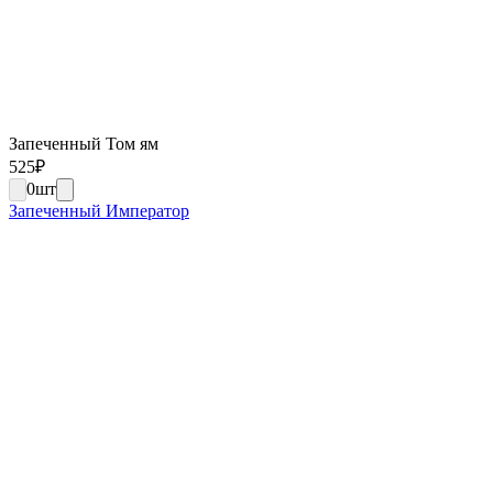
Запеченный Том ям
525
₽
0
шт
Запеченный Император