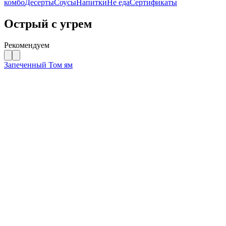
комбо
Десерты
Соусы
Напитки
Не еда
Сертификаты
Острый с угрем
Рекомендуем
Запеченный Том ям