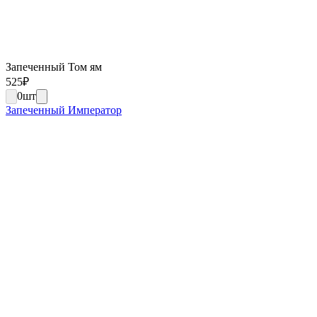
Запеченный Том ям
525
₽
0
шт
Запеченный Император