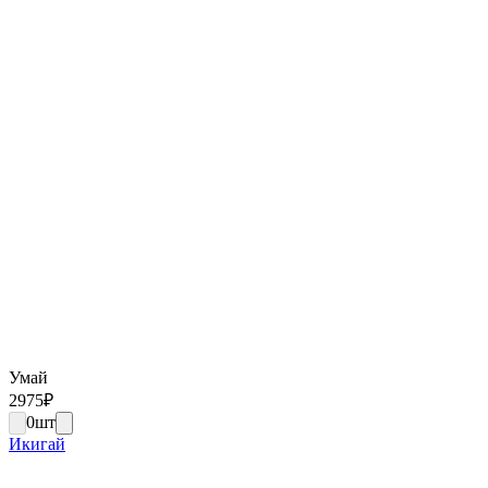
Умай
2975
₽
0
шт
Икигай