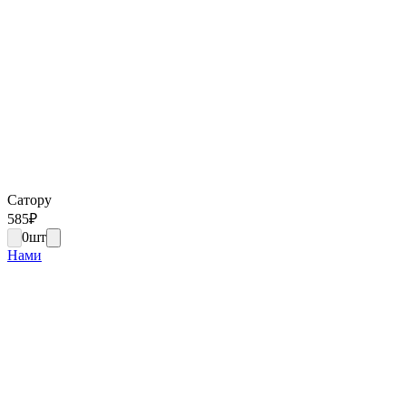
Сатору
585
₽
0
шт
Нами