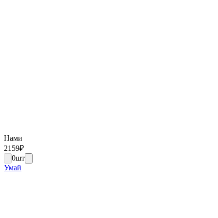
Нами
2159
₽
0
шт
Умай