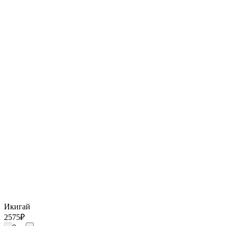
Икигай
2575
₽