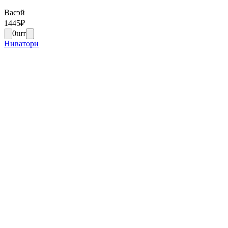
Васэй
1445
₽
0
шт
Ниватори