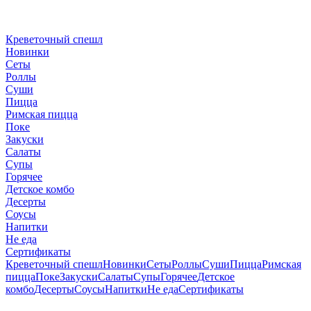
Креветочный спешл
Новинки
Сеты
Роллы
Суши
Пицца
Римская пицца
Поке
Закуски
Салаты
Супы
Горячее
Детское комбо
Десерты
Соусы
Напитки
Не еда
Сертификаты
Креветочный спешл
Новинки
Сеты
Роллы
Суши
Пицца
Римская
пицца
Поке
Закуски
Салаты
Супы
Горячее
Детское
комбо
Десерты
Соусы
Напитки
Не еда
Сертификаты