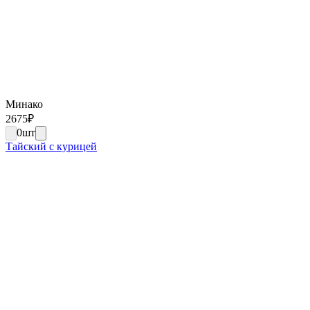
Минако
2675
₽
0
шт
Тайский с курицей