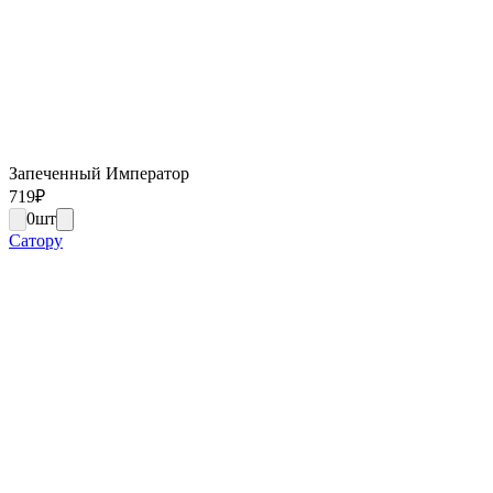
Запеченный Император
719
₽
0
шт
Сатору