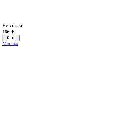
Ниватори
1669
₽
0
шт
Минако