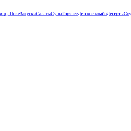
пицца
Поке
Закуски
Салаты
Супы
Горячее
Детское комбо
Десерты
Со