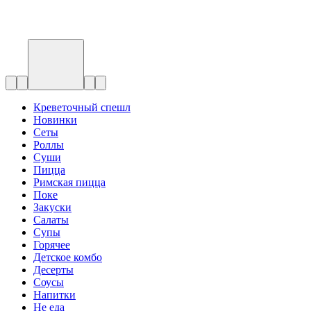
Креветочный спешл
Новинки
Сеты
Роллы
Суши
Пицца
Римская пицца
Поке
Закуски
Салаты
Супы
Горячее
Детское комбо
Десерты
Соусы
Напитки
Не еда