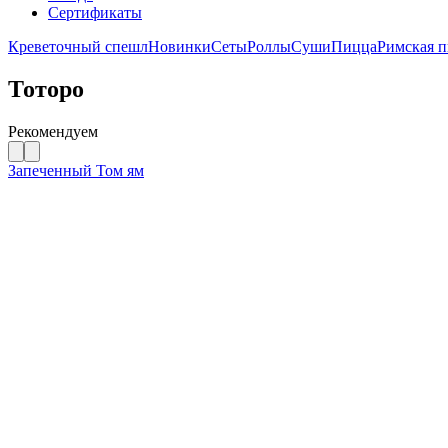
Сертификаты
Креветочный спешл
Новинки
Сеты
Роллы
Суши
Пицца
Римская 
Тоторо
Рекомендуем
Запеченный Том ям